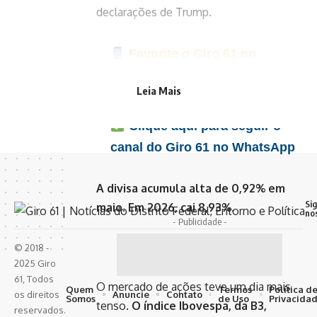
declarações de Trump.
Favorite o Giro 61 no
Google e acompanhe as
Leia Mais
principais notícias do dia
Clique aqui para seguir o
canal do Giro 61 no WhatsApp
A divisa acumula alta de 0,92% em
Si
maio. Em 2026, cai 8,93%.
no
- Publicidade -
© 2018 -
2025 Giro
61, Todos
O mercado de ações teve um dia mais
Quem
Termos
Política d
Anuncie
Contato
os direitos
Somos
de Uso
Privacida
tenso.
O índice Ibovespa, da B3,
reservados.