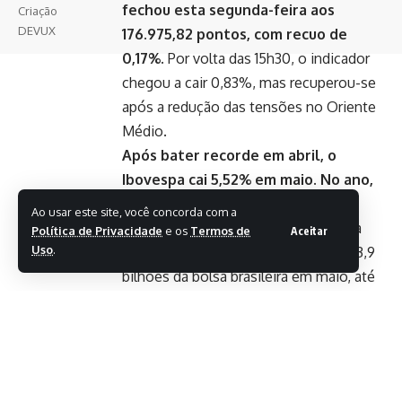
fechou esta segunda-feira aos
Criação
DEVUX
176.975,82 pontos, com recuo de
0,17%.
Por volta das 15h30, o indicador
chegou a cair 0,83%, mas recuperou-se
após a redução das tensões no Oriente
Médio.
Após bater recorde em abril, o
Ibovespa cai 5,52% em maio. No ano,
o índice acumula ganho de 9,84%.
Ao usar este site, você concorda com a
Dados da B3 apontam retirada líquida
Política de Privacidade
e os
Termos de
Aceitar
Uso
.
por investidores estrangeiros de R$ 3,9
bilhões da bolsa brasileira em maio, até
a metade do mês.
Ofensiva adiada
A sinalização de Trump reduziu a
aversão ao risco nos mercados globais e