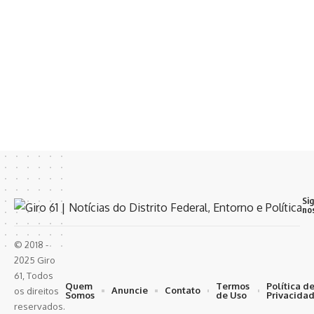
Si
no
© 2018 -
2025 Giro
61, Todos
Quem
Termos
Política d
Anuncie
Contato
os direitos
Somos
de Uso
Privacida
reservados.