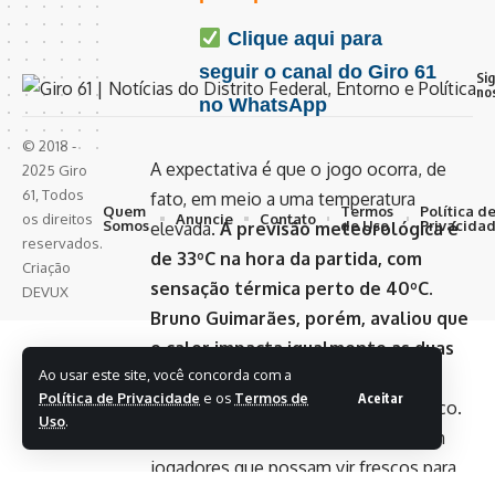
Clique aqui para
seguir o canal do Giro 61
Si
no
no WhatsApp
© 2018 -
A expectativa é que o jogo ocorra, de
2025 Giro
61, Todos
fato, em meio a uma temperatura
Quem
Termos
Política d
Anuncie
Contato
os direitos
Somos
de Uso
Privacida
elevada.
A previsão meteorológica é
reservados.
de 33ºC na hora da partida, com
Criação
sensação térmica perto de 40ºC.
DEVUX
Bruno Guimarães, porém, avaliou que
o calor impacta igualmente as duas
Ao usar este site, você concorda com a
seleções.
Política de Privacidade
e os
Termos de
Aceitar
“Acho que vai ser um jogo muito físico.
Uso
.
É importante ter um grupo bom, com
jogadores que possam vir frescos para