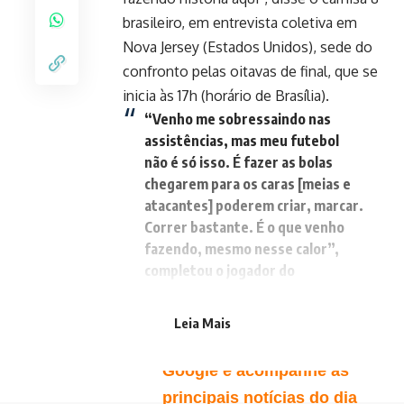
brasileiro, em entrevista coletiva em
Nova Jersey (Estados Unidos), sede do
confronto pelas oitavas de final, que se
inicia às 17h (horário de Brasília).
“Venho me sobressaindo nas
assistências, mas meu futebol
não é só isso. É fazer as bolas
chegarem para os caras [meias e
atacantes] poderem criar, marcar.
Correr bastante. É o que venho
fazendo, mesmo nesse calor”,
completou o jogador do
Newcastle United (Inglaterra).
Leia Mais
Favorite o Giro 61 no
Google e acompanhe as
principais notícias do dia