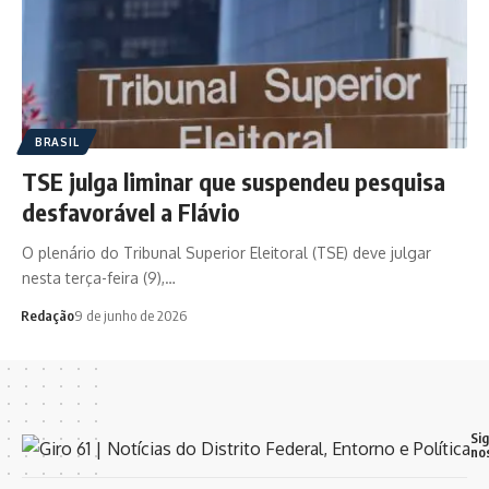
BRASIL
TSE julga liminar que suspendeu pesquisa
desfavorável a Flávio
O plenário do Tribunal Superior Eleitoral (TSE) deve julgar
nesta terça-feira (9),…
Redação
9 de junho de 2026
Si
no