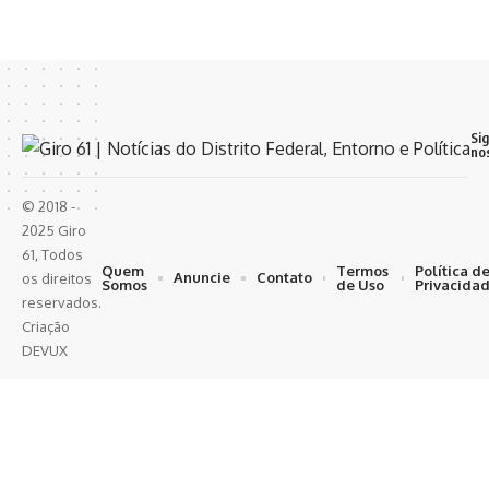
Si
no
© 2018 -
2025 Giro
61, Todos
Quem
Termos
Política d
Anuncie
Contato
os direitos
Somos
de Uso
Privacida
reservados.
Criação
DEVUX