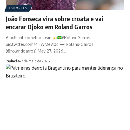
ESPORTES
João Fonseca vira sobre croata e vai
encarar Djoko em Roland Garros
A brilliant comeback win
#RolandGarros
pic.twitter.com/4iFWMeVI0q — Roland-Garros
(@rolandgarros) May 27, 2026…
Redação
27 de maio de 2026