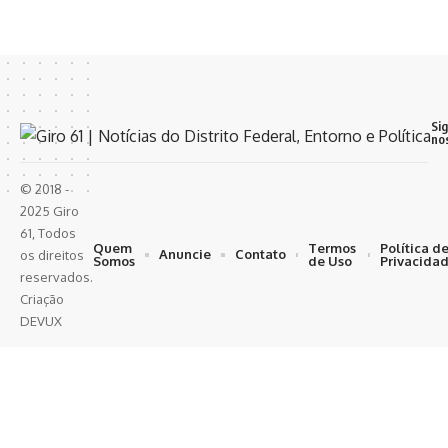
Si
no
© 2018 -
2025 Giro
61, Todos
Quem
Termos
Política d
Anuncie
Contato
os direitos
Somos
de Uso
Privacida
reservados.
Criação
DEVUX