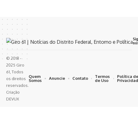
Si
no
© 2018 -
2025 Giro
61, Todos
Quem
Termos
Política d
Anuncie
Contato
os direitos
Somos
de Uso
Privacida
reservados.
Criação
DEVUX