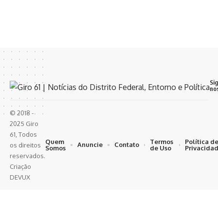
Si
no
© 2018 -
2025 Giro
61, Todos
Quem
Termos
Política d
Anuncie
Contato
os direitos
Somos
de Uso
Privacida
reservados.
Criação
DEVUX