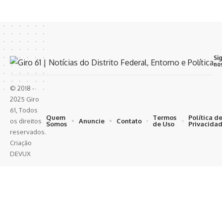
Si
no
© 2018 -
2025 Giro
61, Todos
Quem
Termos
Política d
Anuncie
Contato
os direitos
Somos
de Uso
Privacida
reservados.
Criação
DEVUX