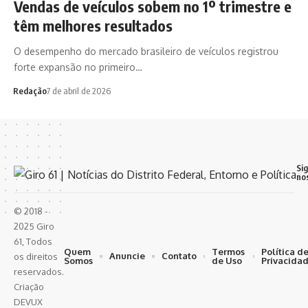
Vendas de veículos sobem no 1º trimestre e
têm melhores resultados
O desempenho do mercado brasileiro de veículos registrou
forte expansão no primeiro…
Redação
7 de abril de 2026
Si
no
© 2018 -
2025 Giro
61, Todos
Quem
Termos
Política d
Anuncie
Contato
os direitos
Somos
de Uso
Privacida
reservados.
Criação
DEVUX