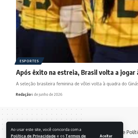
ESPORTES
Após êxito na estreia, Brasil volta a jogar
A seleção brasileira feminina de vôlei volta à quadra do Giná
Redação
4 de junho de 2026
Ao usar este site, você concorda com a
Política de Privacidade
e os
Termos de
Aceitar