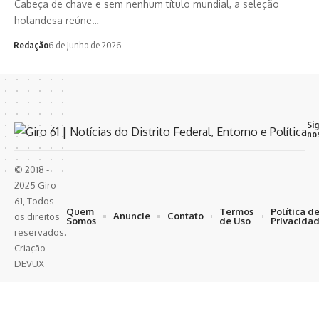
Cabeça de chave e sem nenhum título mundial, a seleção
holandesa reúne…
Redação
6 de junho de 2026
Si
no
© 2018 -
2025 Giro
61, Todos
Quem
Termos
Política d
Anuncie
Contato
os direitos
Somos
de Uso
Privacida
reservados.
Criação
DEVUX