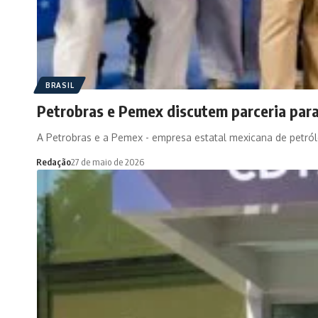
BRASIL
Petrobras e Pemex discutem parceria para
A Petrobras e a Pemex - empresa estatal mexicana de petró
Redação
27 de maio de 2026