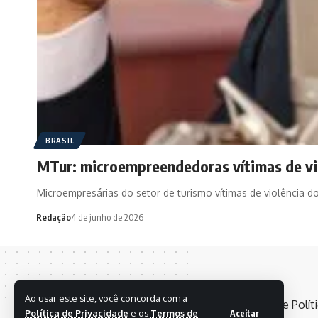
BRASIL
MTur: microempreendedoras vítimas de vio
Microempresárias do setor de turismo vítimas de violência 
Redação
4 de junho de 2026
Ao usar este site, você concorda com a
Política de Privacidade
e os
Termos de
Aceitar