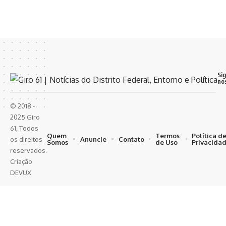
Si
no
© 2018 -
2025 Giro
61, Todos
Quem
Termos
Política d
Anuncie
Contato
os direitos
Somos
de Uso
Privacida
reservados.
Criação
DEVUX