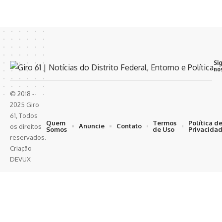
Si
no
© 2018 -
2025 Giro
61, Todos
Quem
Termos
Política d
Anuncie
Contato
os direitos
Somos
de Uso
Privacida
reservados.
Criação
DEVUX