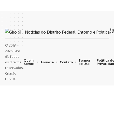
Si
no
© 2018 -
2025 Giro
61, Todos
Quem
Termos
Política d
Anuncie
Contato
os direitos
Somos
de Uso
Privacida
reservados.
Criação
DEVUX