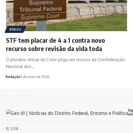
BRASIL
STF tem placar de 4 a 1 contra novo
recurso sobre revisão da vida toda
O plenário virtual da Corte julga um recurso da Confederação
Nacional dos…
Redação
5 de maio de 2026
Si
no
© 2018 -