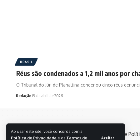
BRASIL
Réus são condenados a 1,2 mil anos por ch
O Tribunal do Júri de Planaltina condenou cinco réus denun
Redação
19 de abril de 2026
Ao usar este site, você concorda com a
Política de Privacidade
e os
Termos de
Aceitar