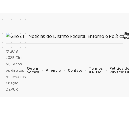
Si
no
© 2018 -
2025 Giro
61, Todos
Quem
Termos
Política d
Anuncie
Contato
os direitos
Somos
de Uso
Privacida
reservados.
Criação
DEVUX