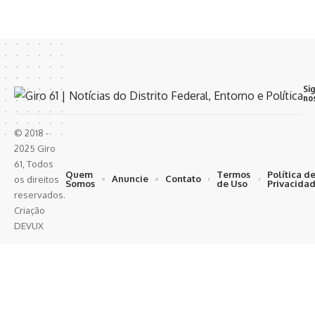
Si
no
© 2018 -
2025 Giro
61, Todos
Quem
Termos
Política d
Anuncie
Contato
os direitos
Somos
de Uso
Privacida
reservados.
Criação
DEVUX