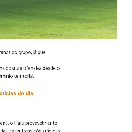
erança do grupo, já que
uma postura ofensiva desde o
ínio territorial.
tícias do dia
ira, o Haiti provavelmente
das, fazer transições rápidas