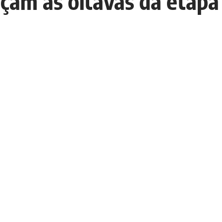
ançam às oitavas da etap