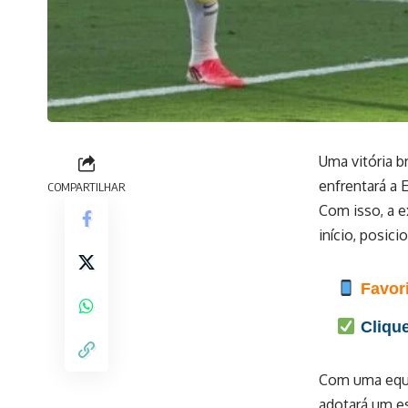
Uma vitória br
enfrentará a E
COMPARTILHAR
Com isso, a e
início, posic
Favori
Clique
Com uma equip
adotará um es