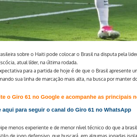
asileira sobre o Haiti pode colocar o Brasil na disputa pela lid
scócia, atual líder, na última rodada.
xpectativa para a partida de hoje é de que o Brasil apresente 
ionando sua linha de marcação mais alta, na busca por manter dom
te o Giro 61 no Google e acompanhe as principais no
 aqui para seguir o canal do Giro 61 no WhatsApp
e menos experiente e de menor nível técnico do que a brasile
tilo de jogo defensivo, que buscará, em algumas jogadas isola