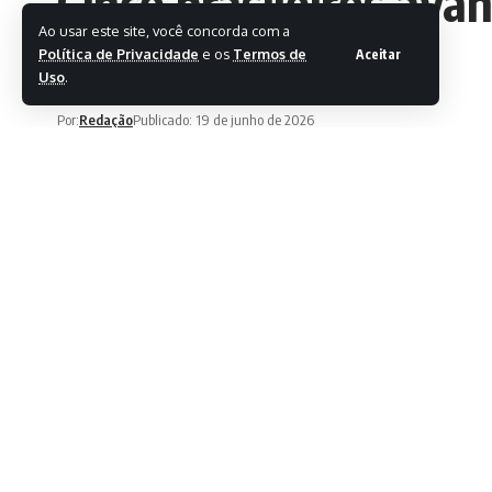
Cinco brasileiros av
Ao usar este site, você concorda com a
WSL
Política de Privacidade
e os
Termos de
Aceitar
Uso
.
Por:
Redação
Publicado: 19 de junho de 2026
Ultima atualização: 19 de junho de 2026 20:37