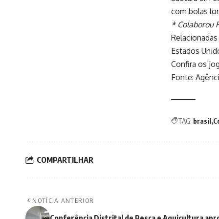
com bolas lo
* Colaborou 
Relacionadas
Estados Unido
Confira os jo
Fonte:
Agênci
TAG:
brasil
C
COMPARTILHAR
NOTÍCIA ANTERIOR
Conferência Distrital de Pesca e Aquicultura ap