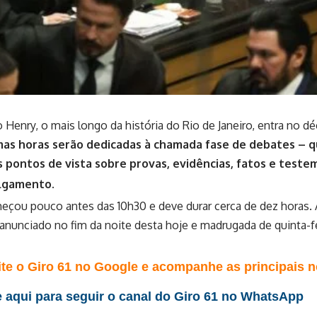
o Henry, o mais longo da história do Rio de Janeiro, entra no dé
mas horas serão dedicadas à chamada fase de debates – 
 pontos de vista sobre provas, evidências, fatos e test
ulgamento.
çou pouco antes das 10h30 e deve durar cerca de dez horas. 
 anunciado no fim da noite desta hoje e madrugada de quinta-fe
te o Giro 61 no Google e acompanhe as principais no
 aqui para seguir o canal do Giro 61 no WhatsApp