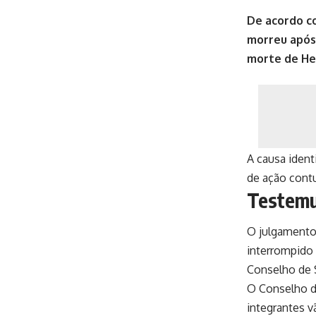
De acordo co
morreu após 
morte de He
A causa ident
de ação cont
Testem
O julgamento 
interrompido 
Conselho de 
O Conselho d
integrantes v