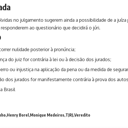
ada
vidas no julgamento sugerem ainda a possibilidade de a juíza
 responderem ao questionário que decidirá o júri.
o
rrer nulidade posterior à pronúncia;
nça do juiz for contrária à lei ou à decisão dos jurados;
erro ou injustiça na aplicação da pena ou da medida de segura
ão dos jurados for manifestamente contrária à prova dos autos
a Brasil
inho
Henry Borel
Monique Medeiros
TJRJ
Veredito