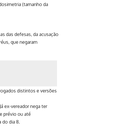
 dosimetria (tamanho da
has das defesas, da acusação
s réus, que negaram
dvogados distintos e versões
Já ex-vereador nega ter
e prévio ou até
 do dia 8.