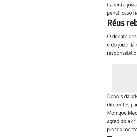
Caberá à juíz
pena), caso h
Réus re
O debate dest
e do juízo. Já
responsabilid
Depois da pri
diferentes pa
Monique Medei
agredido a cr
procedimento