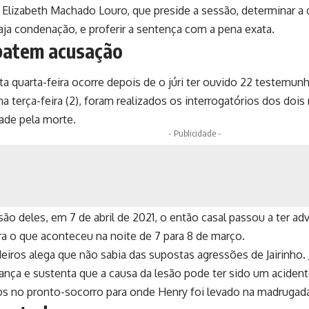
a Elizabeth Machado Louro, que preside a sessão, determinar a
aja condenação, e proferir a sentença com a pena exata.
batem acusação
a quarta-feira ocorre depois de o júri ter ouvido 22 testemun
 na terça-feira (2), foram realizados os interrogatórios dos doi
ade pela morte.
- Publicidade -
são deles, em 7 de abril de 2021, o então casal passou a ter a
ra o que aconteceu na noite de 7 para 8 de março.
ros alega que não sabia das supostas agressões de Jairinho. 
iança e sustenta que a causa da lesão pode ter sido um acident
s no pronto-socorro para onde Henry foi levado na madrugada