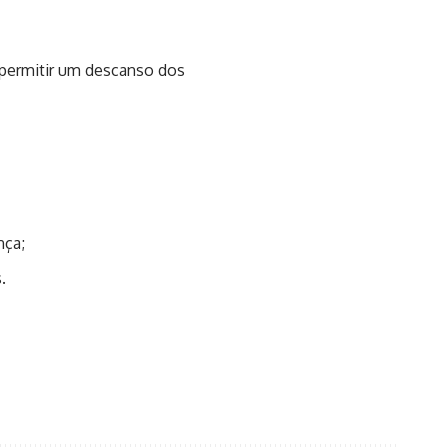
 permitir um descanso dos
nça;
.