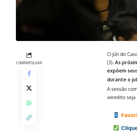
O júri do Cas
(3).
As próxi
COMPARTILHAR
expõem seus
durante o j
A sessão come
veredito seja
Favori
Clique