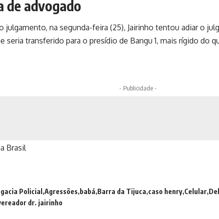
a de advogado
o julgamento, na segunda-feira (25), Jairinho tentou adiar o j
 seria transferido para o presídio de Bangu 1, mais rígido do q
- Publicidade -
a Brasil
gacia Policial
Agressões
babá
Barra da Tijuca
caso henry
Celular
De
vereador dr. jairinho