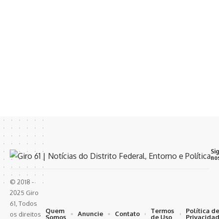
Si
no
© 2018 -
2025 Giro
61, Todos
Quem
Termos
Política d
Anuncie
Contato
os direitos
Somos
de Uso
Privacida