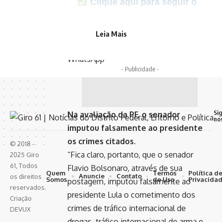
Clique aqui para seguir o
canal do Giro 61 no WhatsApp
Leia Mais
>> Siga o canal da
Agência Brasil
no
WhatsApp
- Publicidade -
Si
Na avaliação da PF, o senador
no
imputou falsamente ao presidente
os crimes citados.
© 2018 -
“Fica claro, portanto, que o senador
2025 Giro
61, Todos
Flavio Bolsonaro, através de sua
Quem
Termos
Política d
Anuncie
Contato
os direitos
Somos
de Uso
Privacida
postagem, imputou falsamente ao
reservados.
presidente Lula o cometimento dos
Criação
crimes de tráfico internacional de
DEVUX
drogas, tráfico internacional de arma e