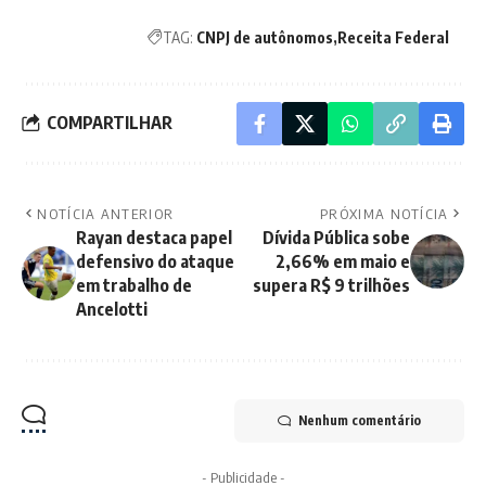
TAG:
CNPJ de autônomos
Receita Federal
COMPARTILHAR
NOTÍCIA ANTERIOR
PRÓXIMA NOTÍCIA
Rayan destaca papel
Dívida Pública sobe
defensivo do ataque
2,66% em maio e
em trabalho de
supera R$ 9 trilhões
Ancelotti
Nenhum comentário
- Publicidade -