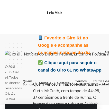
atropelado por um ônibus, já tinha
conquistado a medalha de ouro no
Leia Mais
sábado (16), na prova de 200 m da canoa
(VL2).
Favorite o Giro 61 no
Google e acompanhe as
Si
principais notícias do dia
no
Clique aqui para seguir o
© 2018 -
canal do Giro 61 no WhatsApp
2025 Giro
61, Todos
Quem
Termos
Política d
Anuncie
Contato
os direitos
Quem venceu a final foi o australiano
Somos
de Uso
Privacida
reservados.
Curtis McGrath, com tempo de 44s98,
Criação
37 centésimos a frente de Rufino. O
DEVUX
bronze ficou com o uzbeque Azizbek