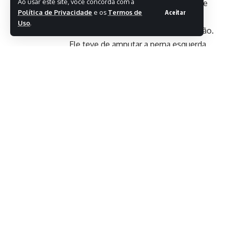
Ao usar este site, você concorda com a
Abdulkhabibov (45s55). O paranaense
Política de Privacidade
e os
Termos de
Aceitar
Flavio Reitz também participou da
Uso
.
prova, terminando-a na sétima posição.
Ele teve de amputar a perna esquerda
aos 15 anos, devido a um tumor no
fêmur, o que causou a desarticulação do
quadril.
A última medalha brasileira em
Brandemburgo foi conquistada por
Miqueias nos 200m da classe KL3
(caiaque para atletas com deficiência
moderada nos membros inferiores). O
paranaense, que amputou a perna
esquerda devido a um acidente de
moto, chegou em segundo, com tempo
de 44s91, superando o neozelandês Finn
Murphy. A vitória foi do georgiano Serhii