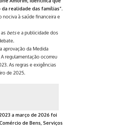
Ione Amorim, identifica que
 da realidade das famílias”
.
o nociva à saúde financeira e
a as
bets
e a publicidade dos
debate.
 a aprovação da Medida
8. A regulamentação ocorreu
23. As regras e exigências
iro de 2025.
 2023 a março de 2026 foi
 Comércio de Bens, Serviços