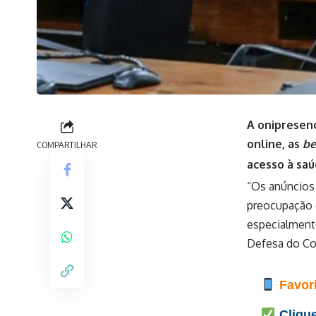
A onipresenç
online, as
be
COMPARTILHAR
acesso à saú
“Os anúncios 
preocupação d
especialmente
Defesa do Con
Favori
Clique