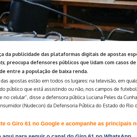
a da publicidade das plataformas digitais de apostas espo
ts
, preocupa defensores públicos que lidam com casos d
de entre a população de baixa renda.
das apostas estão em todos os lugares: na televisão, em qua
o público que está assistindo ou não, nos campos de futebol, 
 no celular”, disse a defensora pública Luciana Peles da Cun
sumidor (Nudecon) da Defensoria Pública do Estado do Rio de
te o Giro 61 no Google e acompanhe as principais no
 aqui para seguir o canal do Giro 61 no WhatsApp