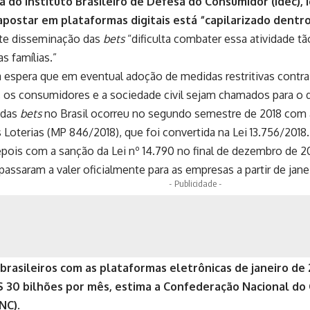
 do Instituto Brasileiro de Defesa do Consumidor (Idec), 
apostar em plataformas digitais está “capilarizado dentro
orte disseminação das
bets
“dificulta combater essa atividade tã
s famílias.”
 espera que em eventual adoção de medidas restritivas contr
, os consumidores e a sociedade civil sejam chamados para o 
 das
bets
no Brasil ocorreu no segundo semestre de 2018 com
s Loterias (MP 846/2018), que foi convertida na Lei 13.756/201
pois com a sanção da Lei nº 14.790 no final de dezembro de 20
passaram a valer oficialmente para as empresas a partir de jane
- Publicidade -
brasileiros com as plataformas eletrônicas de janeiro de
$ 30 bilhões por mês, estima a Confederação Nacional do
NC).