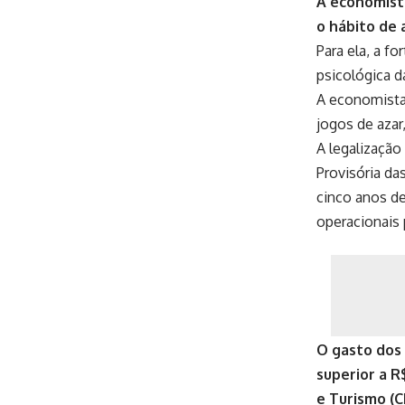
A economista
o hábito de 
Para ela, a f
psicológica da
A economista
jogos de azar
A legalização
Provisória da
cinco anos de
operacionais 
O gasto dos 
superior a R
e Turismo (C