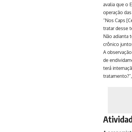
avalia que o 
operação da
“Nos Caps [Ce
tratar desse 
Não adianta t
crônico junto
A observação
de endividame
terá internaç
tratamento?”,
Atividad