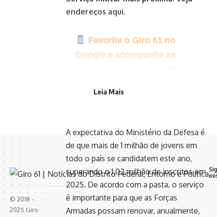
endereços
aqui
.
Favorite o Giro 61 no
Google e acompanhe as
principais notícias do dia
Clique aqui para seguir o
Leia Mais
canal do Giro 61 no WhatsApp
A expectativa do Ministério da Defesa é
de que mais de 1 milhão de jovens em
todo o país se candidatem este ano,
Si
superando o 1,02 milhão de inscritos em
no
2025. De acordo com a pasta, o serviço
é importante para que as Forças
© 2018 -
2025 Giro
Armadas possam renovar, anualmente,