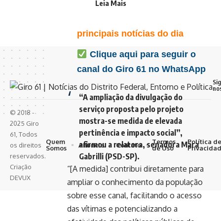
Leia Mais
Favorite o Giro 61 no
Google e acompanhe as
principais notícias do dia
Clique aqui para seguir o
canal do Giro 61 no WhatsApp
Si
no
“A ampliação da divulgação do
serviço proposta pelo projeto
© 2018 -
mostra-se medida de elevada
2025 Giro
pertinência e impacto social”,
61, Todos
Quem
Termos
Política d
afirmou a relatora, senadora Mara
Anuncie
Contato
os direitos
Somos
de Uso
Privacida
Gabrilli (PSD-SP).
reservados.
Criação
“[A medida] contribui diretamente para
DEVUX
ampliar o conhecimento da população
sobre esse canal, facilitando o acesso
das vítimas e potencializando a