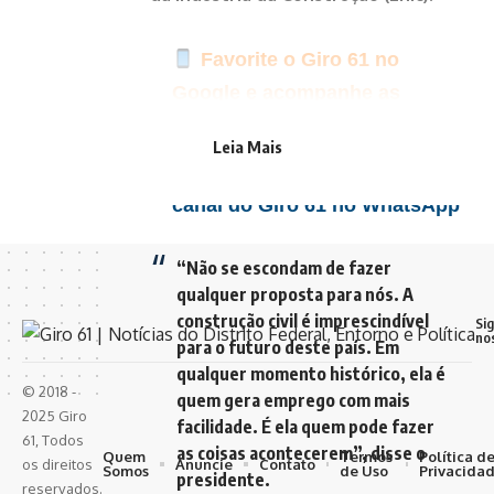
Favorite o Giro 61 no
Google e acompanhe as
principais notícias do dia
Leia Mais
Clique aqui para seguir o
canal do Giro 61 no WhatsApp
“Não se escondam de fazer
qualquer proposta para nós. A
construção civil é imprescindível
Si
no
para o futuro deste país. Em
qualquer momento histórico, ela é
© 2018 -
quem gera emprego com mais
2025 Giro
facilidade. É ela quem pode fazer
61, Todos
as coisas acontecerem”, disse o
Quem
Termos
Política d
Anuncie
Contato
os direitos
Somos
de Uso
Privacida
presidente.
reservados.