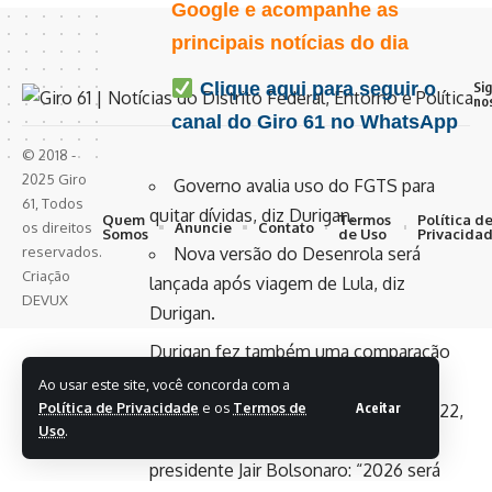
Google e acompanhe as
principais notícias do dia
Si
Clique aqui para seguir o
no
canal do Giro 61 no WhatsApp
© 2018 -
2025 Giro
Governo avalia uso do FGTS para
61, Todos
quitar dívidas, diz Durigan.
Quem
Termos
Política d
Anuncie
Contato
os direitos
Somos
de Uso
Privacida
reservados.
Nova versão do Desenrola será
Criação
lançada após viagem de Lula, diz
DEVUX
Durigan.
Durigan fez também uma comparação
entre 2026, último ano do atual
Ao usar este site, você concorda com a
Política de Privacidade
e os
Termos de
Aceitar
mandato do presidente Lula, com 2022,
Uso
.
que marcou o fimdo mandato do ex-
presidente Jair Bolsonaro: “2026 será