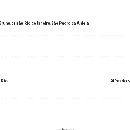
 Bruno
prisão
Rio de Janeiro
São Pedro da Aldeia
 Rio
Além do s
- Publicidade -