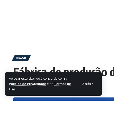
BRASIL
Fábrica de produção d
Ao usar este site, você concorda com a
Política de Privacidade
e os
Termos de
Aceitar
Por:
Redação
Publicado: 8 de maio de 2026
Uso
.
Ultima atualização: 8 de maio de 2026 07:54