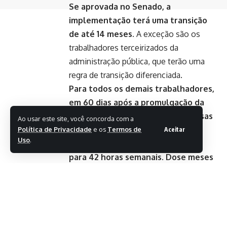
Se aprovada no Senado, a
implementação terá uma transição
de até 14 meses.
A exceção são os
trabalhadores terceirizados da
administração pública, que terão uma
regra de transição diferenciada.
Para todos os demais trabalhadores,
em 60 dias após a promulgação da
emenda constitucional, as empresas
Ao usar este site, você concorda com a
terão que garantir a escala 5×2,
Política de Privacidade
e os
Termos de
Aceitar
Uso
.
assim como a redução da jornada
para 42 horas semanais. Dose meses
após essa primeira redução, a jornada
cai para 40 horas.
Finalizada a fase de transição, todos os
empregados devem trabalhar, no
máximo, oito horas diárias e 40 horas