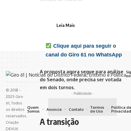
Favorite o Giro 61 no
Google e acompanhe as
Leia Mais
principais notícias do dia
Clique aqui para seguir o
canal do Giro 61 no WhatsApp
A proposta agora segue para análise
Si
no
do Senado, onde precisa ser votada
em dois turnos.
© 2018 -
- Publicidade -
2025 Giro
61, Todos
Quem
Termos
Política d
Anuncie
Contato
os direitos
Somos
de Uso
Privacida
reservados.
A transição
Criação
DEVUX