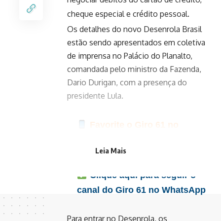
cheque especial e crédito pessoal.
Os detalhes do novo Desenrola Brasil
estão sendo apresentados em coletiva
de imprensa no Palácio do Planalto,
comandada pelo ministro da Fazenda,
Dario Durigan, com a presença do
presidente Lula.
Favorite o Giro 61 no
Google e acompanhe as
Leia Mais
principais notícias do dia
Clique aqui para seguir o
canal do Giro 61 no WhatsApp
Para entrar no Desenrola, os