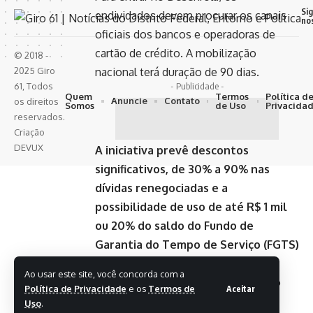
Si
endividados devem procurar os canais
no
oficiais dos bancos e operadoras de
cartão de crédito. A mobilização
© 2018 -
2025 Giro
nacional terá duração de 90 dias.
61, Todos
- Publicidade -
Quem
Termos
Política d
Anuncie
Contato
os direitos
Somos
de Uso
Privacida
reservados.
Criação
DEVUX
A iniciativa prevê descontos
significativos, de 30% a 90% nas
dívidas renegociadas e a
possibilidade de uso de até R$ 1 mil
ou 20% do saldo do Fundo de
Garantia do Tempo de Serviço (FGTS)
para quitar débitos.
Ao usar este site, você concorda com a
>> Siga o canal da
Agência Brasil
no
Política de Privacidade
e os
Termos de
Aceitar
WhatsApp
Uso
.