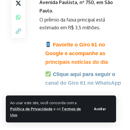
Avenida Paulista, nº 750, em São
Paulo.
O prêmio da faixa principal está
estimado em R$ 3,5 milhões.
Favorite o Giro 61 no
Google e acompanhe as
principais notícias do dia
Clique aqui para seguir o
canal do Giro 61 no WhatsApp
As apostas podem ser feitas até as
Ao usar este site, você concorda com a
20h (horário de Brasília), nas casas
Política de Privacidade
e os
Termos de
Aceitar
Leia Mais
Uso
.
lotéricas e pela internet, no
portal
das Loterias Caixa
.
- Publicidade -