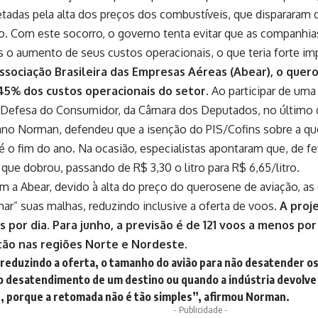
etadas pela alta dos preços dos combustíveis, que dispararam 
o. Com este socorro, o governo tenta evitar que as companhia
o aumento de seus custos operacionais, o que teria forte imp
sociação Brasileira das Empresas Aéreas (Abear), o quero
5% dos custos operacionais do setor.
Ao participar de uma 
Defesa do Consumidor, da Câmara dos Deputados, no último di
iano Norman, defendeu que a isenção do PIS/Cofins sobre a q
é o fim do ano. Na ocasião, especialistas apontaram que, de fe
que dobrou, passando de R$ 3,30 o litro para R$ 6,65/litro.
 a Abear, devido à alta do preço do querosene de aviação, a
ar” suas malhas, reduzindo inclusive a oferta de voos.
A proj
 por dia. Para junho, a previsão é de 121 voos a menos por
tão nas regiões Norte e Nordeste.
eduzindo a oferta, o tamanho do avião para não desatender os 
 o desatendimento de um destino ou quando a indústria devolv
e, porque a retomada não é tão simples”, afirmou Norman.
- Publicidade -