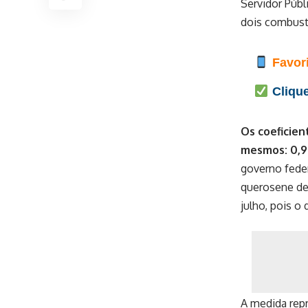
Servidor Públ
dois combustí
Favori
Clique
Os coeficien
mesmos: 0,99
governo fede
querosene de 
julho, pois o
A medida repr