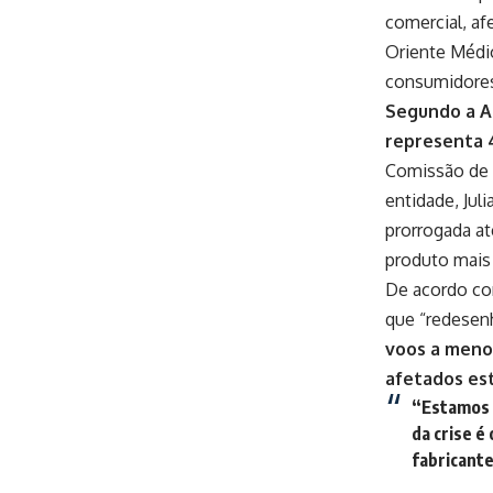
comercial, af
Oriente Médi
consumidores 
Segundo a As
representa 4
Comissão de 
entidade, Jul
prorrogada at
produto mais 
De acordo com
que “redesenh
voos a menos
afetados es
“Estamos r
da crise é
fabricant