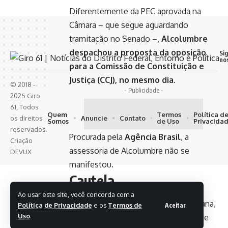
Diferentemente da PEC aprovada na
Câmara – que segue aguardando
tramitação no Senado –,
Alcolumbre
despachou a proposta da oposição
Si
no
para a Comissão de Constituição e
Justiça (CCJ), no mesmo dia
.
© 2018 -
- Publicidade -
2025 Giro
61, Todos
Quem
Termos
Política d
Anuncie
Contato
os direitos
Somos
de Uso
Privacida
reservados.
Procurada pela
Agência Brasil
, a
Criação
assessoria de Alcolumbre não se
DEVUX
manifestou.
Cautela
Ao usar este site, você concorda com a
Para a cientista política Luciana Santana,
Política de Privacidade
e os
Termos de
Aceitar
Uso
.
professora da Universidade Federal de