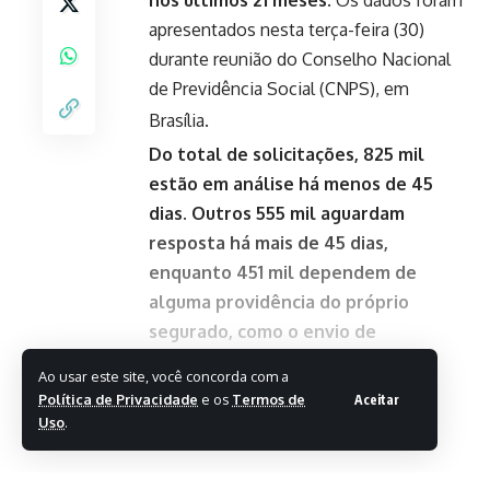
nos últimos 21 meses.
Os dados foram
apresentados nesta terça-feira (30)
durante reunião do Conselho Nacional
de Previdência Social (CNPS), em
Brasília.
Do total de solicitações, 825 mil
estão em análise há menos de 45
dias. Outros 555 mil aguardam
resposta há mais de 45 dias,
enquanto 451 mil dependem de
alguma providência do próprio
segurado, como o envio de
documentos ou informações
Ao usar este site, você concorda com a
complementares.
Política de Privacidade
e os
Termos de
Aceitar
Uso
.
Leia Mais
Favorite o Giro 61 no
Google e acompanhe as