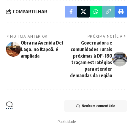
COMPARTILHAR
NOTÍCIA ANTERIOR
PRÓXIMA NOTÍCIA
Obra na Avenida Del
Governadora e
Lago, no Itapoã, é
comunidades rurais
ampliada
próximas à DF-180
traçam estratégias
para atender
demandas da região
Nenhum comentário
- Publicidade -