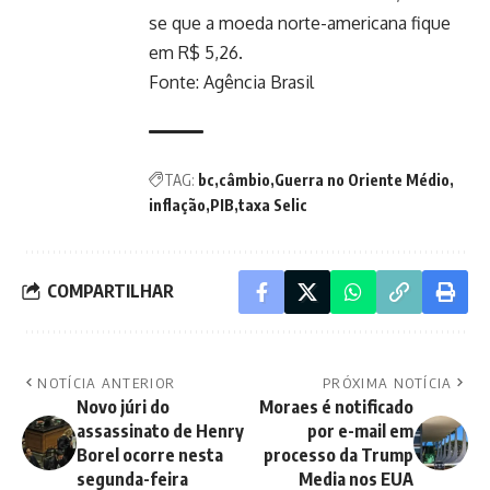
se que a moeda norte-americana fique
em R$ 5,26.
Fonte:
Agência Brasil
TAG:
bc
câmbio
Guerra no Oriente Médio
inflação
PIB
taxa Selic
COMPARTILHAR
NOTÍCIA ANTERIOR
PRÓXIMA NOTÍCIA
Novo júri do
Moraes é notificado
assassinato de Henry
por e-mail em
Borel ocorre nesta
processo da Trump
segunda-feira
Media nos EUA