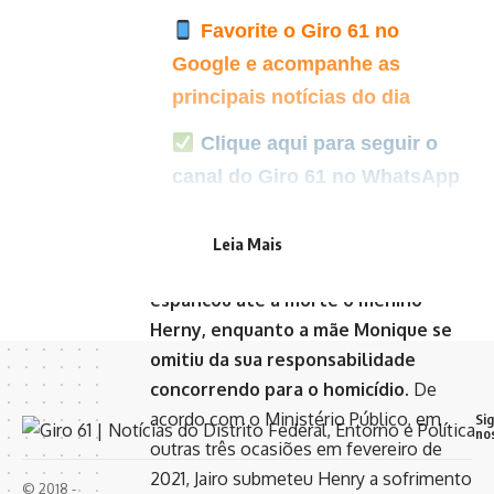
Favorite o Giro 61 no
Google e acompanhe as
principais notícias do dia
Clique aqui para seguir o
canal do Giro 61 no WhatsApp
Segundo a denúncia, na madrugada
Leia Mais
do dia 8 de março de 2021, dr. Jairinho
espancou até a morte o menino
Herny, enquanto a mãe Monique se
omitiu da sua responsabilidade
concorrendo para o homicídio.
De
acordo com o Ministério Público, em
Si
no
outras três ocasiões em fevereiro de
2021, Jairo submeteu Henry a sofrimento
© 2018 -