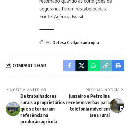
retomado quando as condições de
segurança forem restabelecidas.
Fonte:
Agência Brasil
TAG:
Defesa Civil
misantropia
COMPARTILHAR
NOTÍCIA ANTERIOR
PRÓXIMA NOTÍCIA
De trabalhadores
Juazeiro e Petrolina
rurais a proprietários
recebem verbas para
que se tornaram
telefonia móvel em
referência na
área rural
produção agrícola