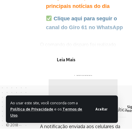
principais notícias do dia
Clique aqui para seguir o
canal do Giro 61 no WhatsApp
O comando do disparo foi realizado
remotamente por um usuário externo,
Leia Mais
sem qualquer ligação com o Sistema
Nacional de Proteção e Defesa Civil.
- Publicidade -
Mensagemassusta
Ao usar este site, você concorda com a
Si
Política de Privacidade
e os
Termos de
Aceitar
usuários
no
Uso
.
© 2018 -
A notificação enviada aos celulares da
2025 Giro