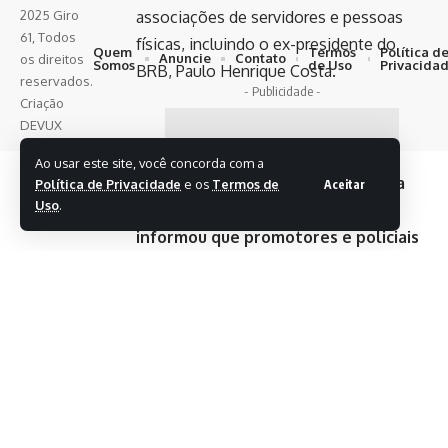
2025 Giro
associações de servidores e pessoas
61, Todos
físicas, incluindo o ex-presidente do
Quem
Termos
Política d
Anuncie
Contato
os direitos
Somos
de Uso
Privacida
BRB, Paulo Henrique Costa.
reservados.
- Publicidade -
Criação
DEVUX
Ao usar este site, você concorda com a
Em nota, a Secretaria de Economia
Política de Privacidade
e os
Termos de
Aceitar
Uso
.
do Distrito Federal e Territórios
informou que promotores e policiais
civis apreenderam equipamentos de
trabalho usados por servidores da
pasta. De acordo com a secretaria, os
acordos para concessão de
empréstimos consignados sob
suspeita foram todos firmados em
gestões anteriores.