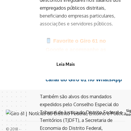
empregados públicos distritais,
beneficiando empresas particulares,
associações e servidores públicos.
Favorite o Giro 61 no
Google e acompanhe as
principais notícias do dia
Leia Mais
Clique aqui para seguir o
canal do Giro 61 no WhatsApp
Também são alvos dos mandados
expedidos pelo Conselho Especial do
Si
Tribunal de Justiça do Distrito Federal e
no
Territórios (TJDFT), a Secretaria de
Economia do Distrito Federal,
© 2018 -