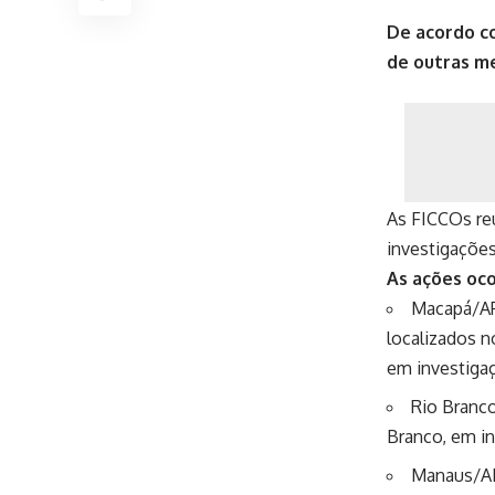
De acordo co
de outras me
As FICCOs reú
investigações
As ações oc
Macapá/AP
localizados n
em investigaç
Rio Branc
Branco, em in
Manaus/AM