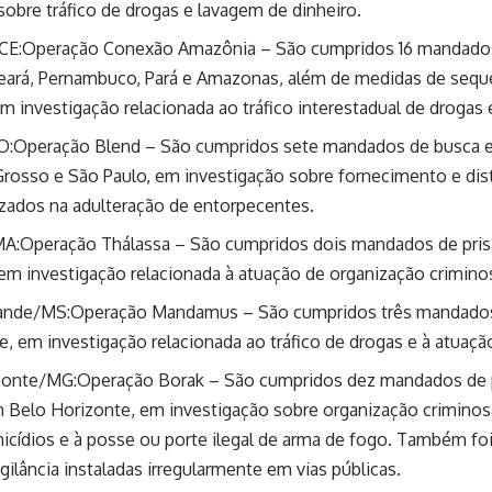
sobre tráfico de drogas e lavagem de dinheiro.
/CE:Operação Conexão Amazônia – São cumpridos 16 mandados
eará, Pernambuco, Pará e Amazonas, além de medidas de sequ
em investigação relacionada ao tráfico interestadual de drogas 
O:Operação Blend – São cumpridos sete mandados de busca e
Grosso e São Paulo, em investigação sobre fornecimento e dis
izados na adulteração de entorpecentes.
MA:Operação Thálassa – São cumpridos dois mandados de prisã
em investigação relacionada à atuação de organização crimino
nde/MS:Operação Mandamus – São cumpridos três mandados 
 em investigação relacionada ao tráfico de drogas e à atuaçã
zonte/MG:Operação Borak – São cumpridos dez mandados de pr
Belo Horizonte, em investigação sobre organização criminosa
icídios e à posse ou porte ilegal de arma de fogo. Também foi
gilância instaladas irregularmente em vias públicas.