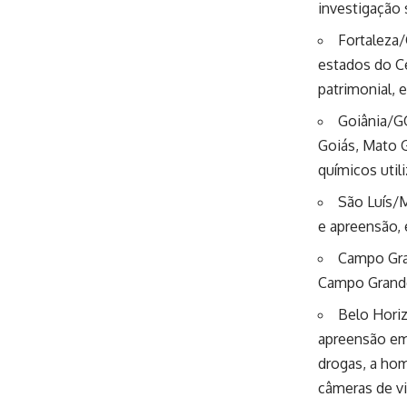
investigação 
Fortaleza
estados do C
patrimonial, 
Goiânia/G
Goiás, Mato 
químicos util
São Luís/
e apreensão, 
Campo Gra
Campo Grande,
Belo Hori
apreensão em 
drogas, a hom
câmeras de vi