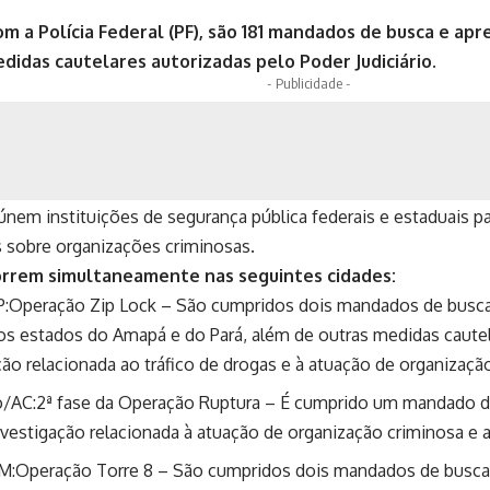
m a Polícia Federal (PF), são 181 mandados de busca e apr
didas cautelares autorizadas pelo Poder Judiciário.
- Publicidade -
nem instituições de segurança pública federais e estaduais p
 sobre organizações criminosas.
orrem simultaneamente nas seguintes cidades:
:Operação Zip Lock – São cumpridos dois mandados de busc
os estados do Amapá e do Pará, além de outras medidas cautela
ão relacionada ao tráfico de drogas e à atuação de organizaçã
o/AC:2ª fase da Operação Ruptura – É cumprido um mandado d
vestigação relacionada à atuação de organização criminosa e a
:Operação Torre 8 – São cumpridos dois mandados de busc