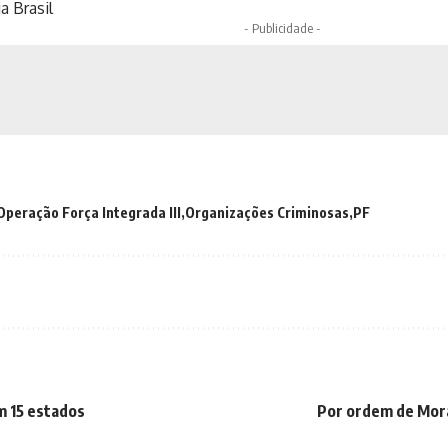
a Brasil
- Publicidade -
Operação Força Integrada III
Organizações Criminosas
PF
m 15 estados
Por ordem de Mora