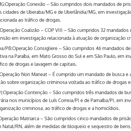
G:Operação Conexão – São cumpridos dois mandados de prisã
s cidades de Uberaba/MG e de Uberlândia/MG, em investigaçã
acionada ao tráfico de drogas.
Operação Coalizão – COP VIII – São cumpridos 32 mandados de
nsão em investigação relacionada à atuação de organização c
oa/PB:Operação Consigliere – São cumpridos 46 mandados de 
tiva na Paraíba, em Mato Grosso do Sul e em São Paulo, em in
áfico de drogas e lavagem de capitais.
:Operação Non Maneat – É cumprido um mandado de busca e 
ão sobre organização criminosa voltada ao tráfico de drogas e
PI:Operação Contenção – São cumpridos três mandados de bus
ária nos municípios de Luís Correia/PI e de Parnaíba/PI, em in
ganização criminosa, ao tráfico de drogas e a homicídios.
peração Matriarca – São cumpridos cinco mandados de prisão
 Natal/RN, além de medidas de bloqueio e sequestro de bens,