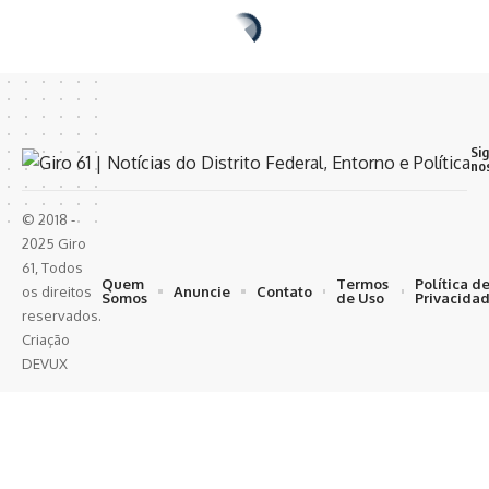
Si
no
© 2018 -
2025 Giro
61, Todos
Quem
Termos
Política d
Anuncie
Contato
os direitos
Somos
de Uso
Privacida
reservados.
Criação
DEVUX