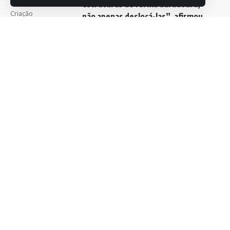
reservados.
estruturas de forma duradoura,
Criação
não apenas deslocá-las”, afirmou
DEVUX
o secretário-executivo da
Segurança Pública de São Paulo,
coronel Henguel Ricardo Pereira.
- Publicidade -
Fonte:
Agência Brasil
TAG:
Operação Impacto Media Urbs II
Polícia Militar
Roubos
São Paulo
Tráfico
COMPARTILHAR