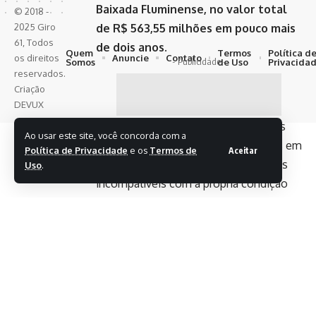
Baixada Fluminense, no valor total
© 2018 -
2025 Giro
de R$ 563,55 milhões em pouco mais
61, Todos
de dois anos.
Quem
Termos
Política d
Anuncie
Contato
os direitos
- Publicidade -
Somos
de Uso
Privacida
reservados.
Criação
DEVUX
As investigações constataram que os
Ao usar este site, você concorda com a
investigados “mantêm bens próprios em
Política de Privacidade
e os
Termos de
Aceitar
nome de terceiros, realizam despesas
Uso
.
incompatíveis com a própria condição
financeira e participam de negociações
vinculadas a imóveis”.
Segundo a PF, eles poderão responder,
na medida de suas responsabilidades,
pelos crimes de organização criminosa,
fraude à licitação e lavagem de dinheiro,