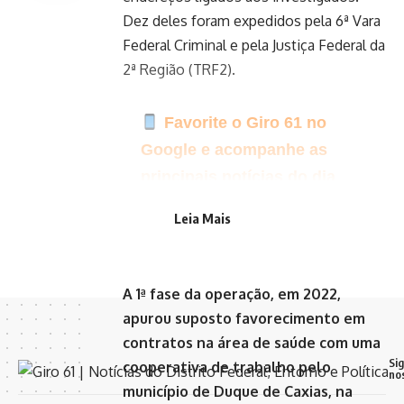
Dez deles foram expedidos pela 6ª Vara
Federal Criminal e pela Justiça Federal da
2ª Região (TRF2).
Favorite o Giro 61 no
Google e acompanhe as
principais notícias do dia
Clique aqui para seguir o
Leia Mais
canal do Giro 61 no WhatsApp
A 1ª fase da operação, em 2022,
apurou suposto favorecimento em
contratos na área de saúde com uma
Si
cooperativa de trabalho pelo
no
município de Duque de Caxias, na