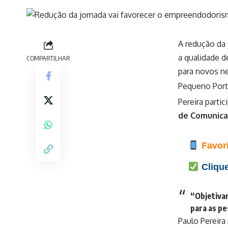
A redução da 
a qualidade 
COMPARTILHAR
para novos n
Pequeno Porte
Pereira parti
de Comunica
Favori
Clique
“Objetivam
para as pe
Paulo Pereira