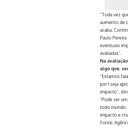
“Toda vez qu
aumento de cu
acaba. Contin
Paulo Pereira
eventuais imp
avaliadas”.
Na avaliaçã
algo que, se
“Estamos fal
por 1 seja ap
impacto”, dis
“Pode ser um 
todo mundo. 
impacto e cri
Fonte:
Agênci