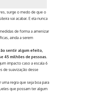
res, surge o medo de que o
leira vai acabar. E ela nunca
r medidas de forma a amenizar
icas, ainda a serem
o sentir algum efeito,
se 45 milhões de pessoas.
gum impacto caso a escala 6
os de suavização desse
r uma regra que seja boa para
queles que possam ter algum