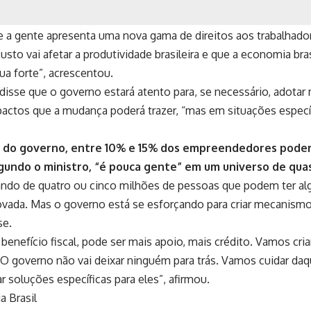
e a gente apresenta uma nova gama de direitos aos trabalhado
sto vai afetar a produtividade brasileira e que a economia brasi
ua forte”, acrescentou.
 disse que o governo estará atento para, se necessário, adota
actos que a mudança poderá trazer, “mas em situações específ
o do governo, entre 10% e 15% dos empreendedores poderã
gundo o ministro, “é pouca gente” em um universo de qua
ando de quatro ou cinco milhões de pessoas que podem ter al
rovada. Mas o governo está se esforçando para criar mecanism
se.
benefício fiscal, pode ser mais apoio, mais crédito. Vamos cria
O governo não vai deixar ninguém para trás. Vamos cuidar da
ar soluções específicas para eles”, afirmou.
a Brasil