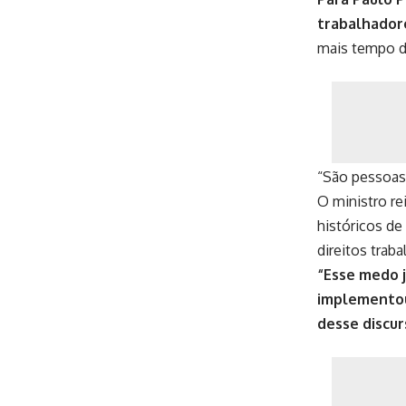
trabalhador
mais tempo da
“São pessoas
O ministro re
históricos de
direitos traba
“Esse medo j
implementou 
desse discurs