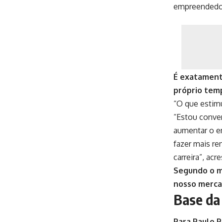
empreendedo
É exatamente
próprio temp
“O que estim
“Estou conven
aumentar o e
fazer mais re
carreira”, acr
Segundo o mi
nosso merca
Base da
Para Paulo P