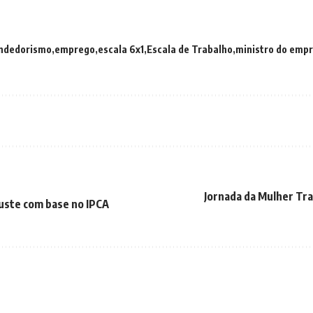
ndedorismo
emprego
escala 6x1
Escala de Trabalho
ministro do emp
Jornada da Mulher Tra
juste com base no IPCA