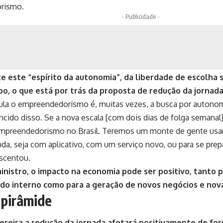
rismo.
- Publicidade -
 este “espírito da autonomia”, da liberdade de escolha 
o, o que está por trás da proposta de redução da jornada
ula o empreendedorismo é, muitas vezes, a busca por autonomi
cido disso. Se a nova escala [com dois dias de folga semanal
mpreendedorismo no Brasil. Teremos um monte de gente usa
nda, seja com aplicativo, com um serviço novo, ou para se pre
escentou.
nistro, o impacto na economia pode ser positivo, tanto 
do interno como para a geração de novos negócios e nova
 pirâmide
ereira a redução da jornada afetará positivamente de for