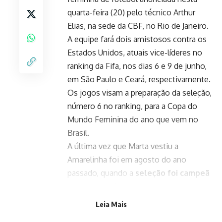
quarta-feira (20) pelo técnico Arthur
Elias, na sede da CBF, no Rio de Janeiro.
A equipe fará dois amistosos contra os
Estados Unidos, atuais vice-líderes no
ranking da Fifa, nos dias 6 e 9 de junho,
em São Paulo e Ceará, respectivamente.
Os jogos visam a preparação da seleção,
número 6 no ranking, para a Copa do
Mundo Feminina do ano que vem no
Brasil.
A última vez que Marta vestiu a
Amarelinha foi em agosto do ano
passado, quando a
seleção foi campeã
da Copa América, em Quito (Equador),
após cobrança de pênaltis (5 a 4). Na
Leia Mais
ocasião, a camisa 10 foi decisiva na final