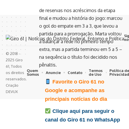
contra a Colômbia. Ela deixou o banco
de reservas nos acréscimos da etapa
final e mudou a história do jogo: marcou
o gol do empate em 3 a 3, que levou a
partida para a prorrogação. Marta voltou
Si
no
a balançar a rede no primeiro tempo
extra, mas a partida terminou em 5 a 5 –
© 2018 -
na sequência o título foi decidido nos
2025 Giro
pênaltis.
61, Todos
Quem
Termos
Política d
Anuncie
Contato
os direitos
Somos
de Uso
Privacida
reservados.
Favorite o Giro 61 no
Criação
Google e acompanhe as
DEVUX
principais notícias do dia
Clique aqui para seguir o
canal do Giro 61 no WhatsApp